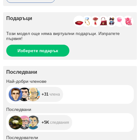
Подаръци
Този модел още няма виртуални подаръци. Изпратете
първия!
Изберете подарък
Последвани
+31
Най-добри членове
+31
члена
+5K
Последвани
+5K
следвания
+873
Последователи