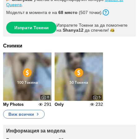
Queens
.
Моделът в момента е на
68 място
(507 точки).
Изпратете Токени за да помогнете
Изпрати Токени
на
Shanya12
да
спечели!
Снимки
100 Токена
50 Токена
8
5
291
232
My Photos
Only
Виж всички
Информация за модела