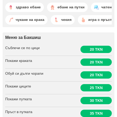
здраво ебане
ебане на путки
чатене
чукане на крака
чекия
игра с пръсти
Меню за Бакшиш
Съблечи се по цици
20 TKN
Покажи краката
20 TKN
Обуй си дълги чорапи
20 TKN
Покажи циците
25 TKN
Покажи путката
30 TKN
Пръст в путката
35 TKN