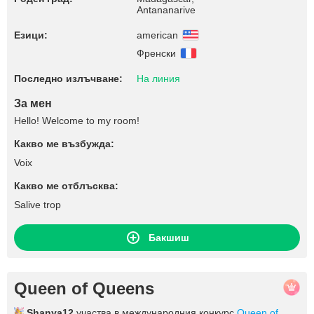
Antananarive
Езици:
american
Френски
Последно излъчване:
На линия
За мен
Hello! Welcome to my room!
Какво ме възбужда:
Voix
Какво ме отблъсква:
Salive trop
Бакшиш
Queen of Queens
Shanya12
участва в международния конкурс
Queen of