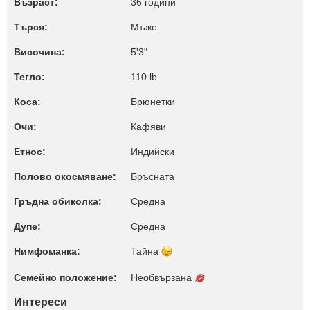
Възраст:
36 години
Търся:
Мъже
Височина:
5'3"
Тегло:
110 lb
Коса:
Брюнетки
Очи:
Кафяви
Етнос:
Индийски
Полово окосмяване:
Бръсната
Гръдна обиколка:
Среднa
Дупе:
Среднa
Нимфоманка:
Тайна
Семейно положение:
Необвързана
Интереси