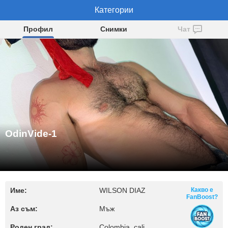
OdinVide-1
Категории
Профил
Снимки
Чат
OdinVide-1
Име:
WILSON DIAZ
Какво е
FanBoost?
Аз съм:
Мъж
Роден град:
Colombia, cali