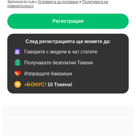
Запознат/а съм с
Условията за ползване
и
Политиката на
поверителност
.
Регистрация
След регистрацията ще можете да:
Говорите с модели в чат статите
Получавате безплатни Токени
Изпращате бакшиши
+БОНУС!
10 Токена!
BDSM
Азиатки
Анален