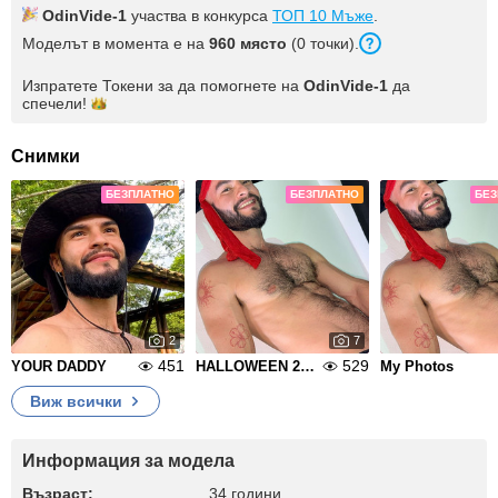
OdinVide-1
участва в конкурса
ТОП 10 Мъже
.
Моделът в момента е на
960 място
(0 точки).
Изпратете Токени за да помогнете на
OdinVide-1
да
спечели!
Снимки
БЕЗПЛАТНО
БЕЗПЛАТНО
БЕЗ
2
7
451
529
YOUR DADDY
HALLOWEEN 2025
My Photos
Виж всички
Информация за модела
Възраст:
34 години