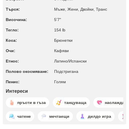
Търся:
Мъже, Жени, Двойки, Транс
Височина:
5'7"
Тегло:
154 lb
Коса:
Брюнетки
Очи:
Кафяви
Етнос:
Латино/Испански
Полово окосмяване:
Подстригана
Пенис:
Голям
Интереси
пръсти в гъза
танцуваща
наслаждава
чатене
мечтаещи
дилдо игра